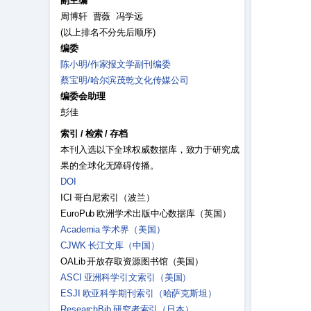
副主编
周博轩 曹薇 冯学远
(以上排名不分先后顺序)
编委
陈小明/作家报文学副刊编委
蔡宝明/哈尔滨茂乾文化传媒公司
编委会助理
彭佳
索引
/
检索
/
存档
本刊入选以下全球权威数据库，致力于研究成
果的全球化无障碍传播。
DOI
ICI 哥白尼索引（波兰）
EuroPub 欧洲学术出版中心数据库（英国）
Academia 学术界（美国）
CJWK 长江文库（中国）
OALib 开放存取资源图书馆（美国）
ASCI 亚洲科学引文索引（美国）
ESJI 欧亚科学期刊索引（哈萨克斯坦）
ResearchBib 研究者索引（日本）