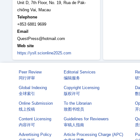
Unit D, 7th Floor, No. 19, Rua de Pa̍k-
chiông Vai, Macau
Telephone
+853 6881 9699
Email
QuestPress@hotmail.com
Web site
https://ysll.scionline2025.com
Peer Review
Editorial Services
Re
同行评审
编辑服务
研
Global Indexing
Copyright Licensing
Da
全球索引
版权许可
数
Online Submission
To the Librarian
Op
线上投稿
致图书馆员
开
Content Licensing
Guidelines for Reviewers
Qu
内容许可
审稿人指南
质
Advertising Policy
Article Processing Charge (APC)
Pu