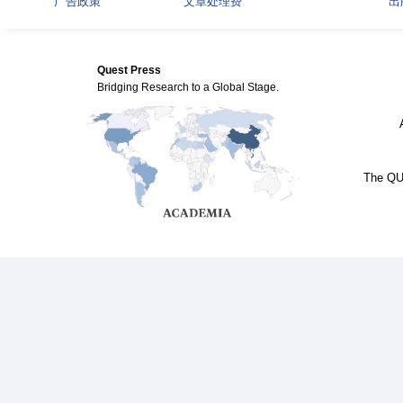
广告政策
文章处理费
出
Quest Press
Bridging Research to a Global Stage.
The QUE