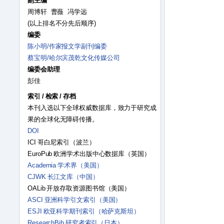
副主编
周博轩 曹薇 冯学远
(以上排名不分先后顺序)
编委
陈小明/作家报文学副刊编委
蔡宝明/哈尔滨茂乾文化传媒公司
编委会助理
彭佳
索引
/
检索
/
存档
本刊入选以下全球权威数据库，致力于研究成
果的全球化无障碍传播。
DOI
ICI 哥白尼索引（波兰）
EuroPub 欧洲学术出版中心数据库（英国）
Academia 学术界（美国）
CJWK 长江文库（中国）
OALib 开放存取资源图书馆（美国）
ASCI 亚洲科学引文索引（美国）
ESJI 欧亚科学期刊索引（哈萨克斯坦）
ResearchBib 研究者索引（日本）