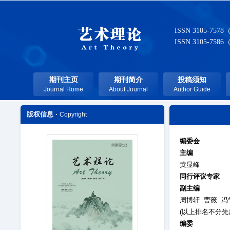
ISSN 3105-7578
ISSN 3105-7586
期刊主页
期刊简介
投稿须知
Journal Home
About Journal
Author Guide
版权信息 ·
Copyright
编委会
主编
黄显峰
同行评议专家
副主编
周博轩 曹薇 冯
(以上排名不分先
编委