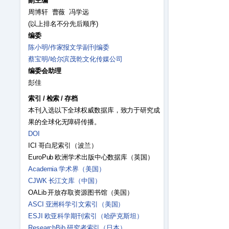
副主编
周博轩 曹薇 冯学远
(以上排名不分先后顺序)
编委
陈小明/作家报文学副刊编委
蔡宝明/哈尔滨茂乾文化传媒公司
编委会助理
彭佳
索引
/
检索
/
存档
本刊入选以下全球权威数据库，致力于研究成
果的全球化无障碍传播。
DOI
ICI 哥白尼索引（波兰）
EuroPub 欧洲学术出版中心数据库（英国）
Academia 学术界（美国）
CJWK 长江文库（中国）
OALib 开放存取资源图书馆（美国）
ASCI 亚洲科学引文索引（美国）
ESJI 欧亚科学期刊索引（哈萨克斯坦）
ResearchBib 研究者索引（日本）