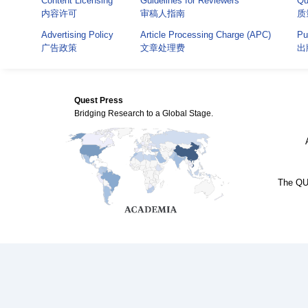
Content Licensing
Guidelines for Reviewers
Qu
内容许可
审稿人指南
质
Advertising Policy
Article Processing Charge (APC)
Pu
广告政策
文章处理费
出
Quest Press
Bridging Research to a Global Stage.
The QUE