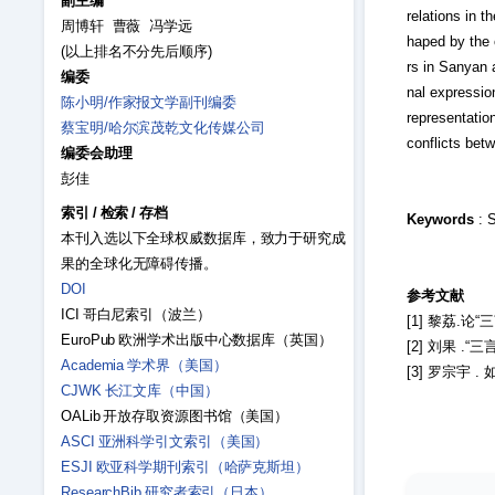
副主编
relations in t
周博轩 曹薇 冯学远
haped by the 
(以上排名不分先后顺序)
rs in Sanyan 
编委
nal expression
陈小明/作家报文学副刊编委
representatio
蔡宝明/哈尔滨茂乾文化传媒公司
conflicts bet
编委会助理
彭佳
索引
/
检索
/
存档
Keywords
: 
本刊入选以下全球权威数据库，致力于研究成
果的全球化无障碍传播。
DOI
参考文献
ICI 哥白尼索引（波兰）
[1] 黎荔.论“
EuroPub 欧洲学术出版中心数据库（英国）
[2] 刘果 .“
Academia 学术界（美国）
[3] 罗宗宇 
CJWK 长江文库（中国）
OALib 开放存取资源图书馆（美国）
ASCI 亚洲科学引文索引（美国）
ESJI 欧亚科学期刊索引（哈萨克斯坦）
ResearchBib 研究者索引（日本）