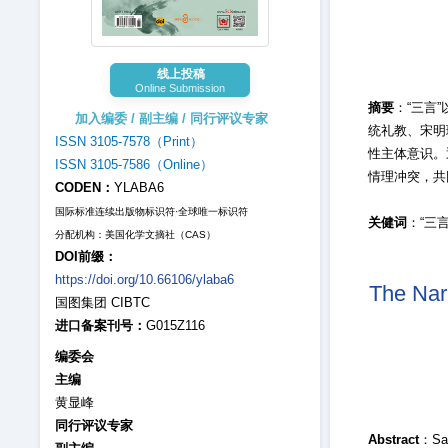
线上投稿
Online Submission
摘要
：“三言
加入编委 / 副主编 / 同行评议专家
统礼教、宋明
ISSN 3105-7578（Print）
性主体意识。
ISSN 3105-7586（Online）
情理冲突，共
CODEN：
YLABA6
国际标准连续出版物标识符·全球唯一标识符
关健词
：“三
分配机构：美国化学文摘社（CAS）
DOI前缀：
https://doi.org/10.66106/ylaba6
The Nar
国图集团 CIBTC
进口备案刊号：
G015Z116
编委会
主编
黄显峰
同行评议专家
Abstract
：Sany