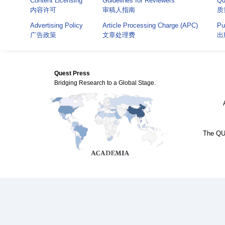
Content Licensing
Guidelines for Reviewers
Qu
内容许可
审稿人指南
质
Advertising Policy
Article Processing Charge (APC)
Pu
广告政策
文章处理费
出
Quest Press
Bridging Research to a Global Stage.
The QUE