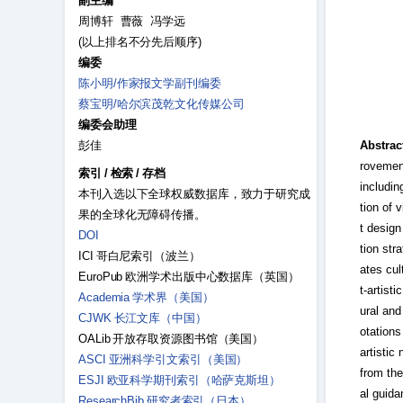
副主编
周博轩 曹薇 冯学远
(以上排名不分先后顺序)
编委
陈小明/作家报文学副刊编委
蔡宝明/哈尔滨茂乾文化传媒公司
编委会助理
彭佳
Abstrac
rovement
索引
/
检索
/
存档
includin
本刊入选以下全球权威数据库，致力于研究成
tion of v
果的全球化无障碍传播。
t design
DOI
tion str
ICI 哥白尼索引（波兰）
ates cul
EuroPub 欧洲学术出版中心数据库（英国）
t-artist
Academia 学术界（美国）
ural and
CJWK 长江文库（中国）
otations
OALib 开放存取资源图书馆（美国）
artistic
ASCI 亚洲科学引文索引（美国）
from the
ESJI 欧亚科学期刊索引（哈萨克斯坦）
al guida
ResearchBib 研究者索引（日本）