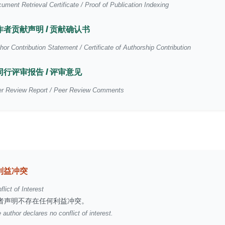
ument Retrieval Certificate / Proof of Publication Indexing
作者贡献声明 / 贡献确认书
hor Contribution Statement / Certificate of Authorship Contribution
同行评审报告 / 评审意见
r Review Report / Peer Review Comments
利益冲突
flict of Interest
者声明不存在任何利益冲突。
 author declares no conflict of interest.