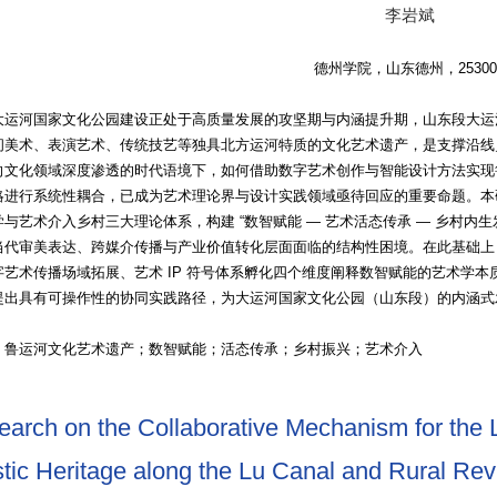
李岩斌
德州学院，山东德州，25300
大运河国家文化公园建设正处于高质量发展的攻坚期与内涵提升期，山东段大运
间美术、表演艺术、传统技艺等独具北方运河特质的文化艺术遗产，是支撑沿线
向文化领域深度渗透的时代语境下，如何借助数字艺术创作与智能设计方法实现
略进行系统性耦合，已成为艺术理论界与设计实践领域亟待回应的重要命题。本
与艺术介入乡村三大理论体系，构建 “数智赋能 — 艺术活态传承 — 乡村内
当代审美表达、跨媒介传播与产业价值转化层面面临的结构性困境。在此基础上
字艺术传播场域拓展、艺术 IP 符号体系孵化四个维度阐释数智赋能的艺术学
提出具有可操作性的协同实践路径，为大运河国家文化公园（山东段）的内涵式
：鲁运河文化艺术遗产；数智赋能；活态传承；乡村振兴；艺术介入
arch on the Collaborative Mechanism for the L
stic Heritage along the Lu Canal and Rural Revi