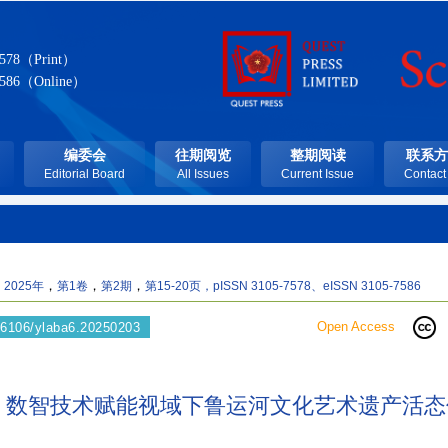
7578（Print）
7586（Online）
编委会
往期阅览
整期阅读
联系方
Editorial Board
All Issues
Current Issue
Contact
，
，
，
，
2025年
第1卷
第2期
第15-20页
，pISSN 3105-7578、eISSN 3105-7586
Open Access
66106/ylaba6.20250203
数智技术赋能视域下鲁运河文化艺术遗产活态