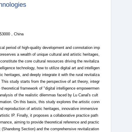
chnologies
253000，China
ical period of high-quality development and connotation imp
reserves a wealth of unique cultural and artistic heritages,
 constitute the core cultural resources driving the revitaliza
elligence technology, how to utilize digital art and intelligen
c heritages, and deeply integrate it with the rural revitaliza
. This study starts from the perspective of art theory, integr
one theoretical framework of "digital intelligence empowermen
analysis of the realistic dilemmas faced by Lu Canal's cult
rmation. On this basis, this study explores the artistic conn
nd reproduction of artistic heritages, innovative immersive
tistic IP. Finally, it proposes a collaborative practice path
vernance, aiming to provide theoretical reference and practic
rk (Shandong Section) and the comprehensive revitalization