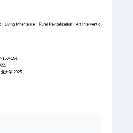
t；Living Inheritance；Rural Revitalization；Art Interventio
50+154.
2.
大学,2025.