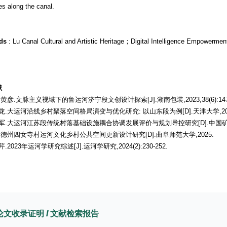
ges along the canal.
ds
: Lu Canal Cultural and Artistic Heritage；Digital Intelligence Empowermen
献
竽,黄彦.文脉主义视域下的鲁运河济宁段文创设计探索[J].湖南包装,2023,38(6):147-1
霍晓龙.大运河沿线乡村聚落空间格局演变与优化研究: 以山东段为例[D].天津大学,202
周海军.大运河江苏段传统村落基础设施耦合协调发展评价与规划导控研究[D].中国矿业
李霄.德州四女寺村运河文化乡村公共空间更新设计研究[D].曲阜师范大学,2025.
艳芹.2023年运河学研究综述[J].运河学研究,2024(2):230-252.
论文收录证明 / 文献检索报告