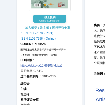
线上投稿
Online Submission
摘要
：
加入编委 / 副主编 / 同行评议专家
术、民
ISSN 3105-7578（Print）
迭代并
ISSN 3105-7586（Online）
振兴战
CODEN：
YLABA6
字艺术学
国际标准连续出版物标识符·全球唯一标识符
遗产在
分配机构：美国化学文摘社（CAS）
新、数
DOI前缀：
个层面
https://doi.org/10.66106/ylaba6
国图集团 CIBTC
关健词
进口备案刊号：
G015Z116
编委会
主编
Rese
黄显峰
Arti
同行评议专家