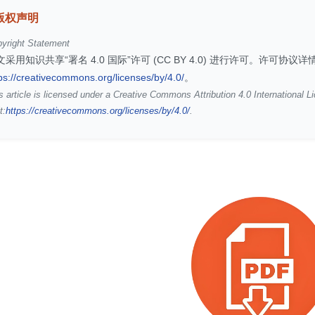
版权声明
yright Statement
文采用知识共享“署名 4.0 国际”许可 (CC BY 4.0) 进行许可。许可协议
ps://creativecommons.org/licenses/by/4.0/
。
s article is licensed under a Creative Commons Attribution 4.0 International L
t:
https://creativecommons.org/licenses/by/4.0/
.