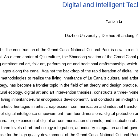
Digital and Intelligent Te
Yanbin Li
Dezhou University，Dezhou Shandong 
t
：The construction of the Grand Canal National Cultural Park is now in a crit
. As a core carrier of Qilu culture, the Shandong section of the Grand Canal p
g architectural art, folk art, performing art and traditional craftsmanship, which
illages along the canal. Against the backdrop of the rapid iteration of digital int
 methodologies to realize the living inheritance of Lu Canal's cultural and artisti
ategy, has become a frontier topic in the field of art theory and design practice
tural ecology, digital art and art intervention theories, constructs a three-in-
ic living inheritance-rural endogenous development", and conducts an in-depth 
 artistic heritages in artistic expression, communication and industrial transfo
 of digital intelligence empowerment from four dimensions: digital protection a
 narration, expansion of digital art communication channels, and incubation of ar
 three levels of art-technology integration, art-industry integration and art go
nce for the high-quality development of the Grand Canal National Cultural Pa